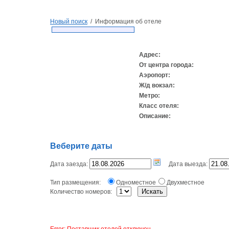
Новый поиск
/ Информация об отеле
Адрес:
От центра города:
Аэропорт:
Ж/д вокзал:
Метро:
Класс отеля:
Описание:
Веберите даты
Дата заезда:
Дата выезда:
Тип размещения:
Одноместное
Двухместное
Количество номеров:
Error: Поставщик отелей отключен.