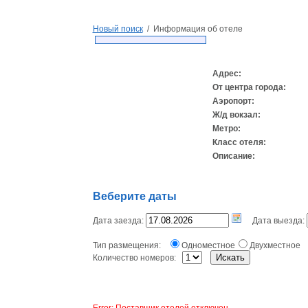
Новый поиск
/ Информация об отеле
Адрес:
От центра города:
Аэропорт:
Ж/д вокзал:
Метро:
Класс отеля:
Описание:
Веберите даты
Дата заезда:
Дата выезда:
Тип размещения:
Одноместное
Двухместное
Количество номеров:
Error: Поставщик отелей отключен.