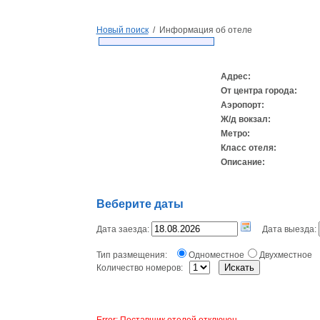
Новый поиск
/ Информация об отеле
Адрес:
От центра города:
Аэропорт:
Ж/д вокзал:
Метро:
Класс отеля:
Описание:
Веберите даты
Дата заезда:
Дата выезда:
Тип размещения:
Одноместное
Двухместное
Количество номеров:
Error: Поставщик отелей отключен.