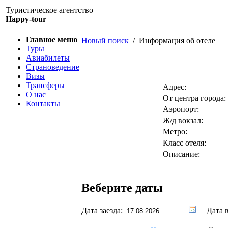
Туристическое агентство
Happy-tour
Главное меню
Новый поиск
/ Информация об отеле
Туры
Авиабилеты
Страноведение
Визы
Трансферы
Адрес:
О нас
От центра города:
Контакты
Аэропорт:
Ж/д вокзал:
Метро:
Класс отеля:
Описание:
Веберите даты
Дата заезда:
Дата в