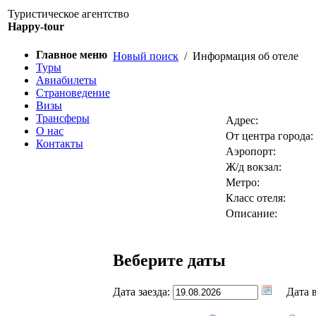
Туристическое агентство
Happy-tour
Главное меню
Новый поиск
/ Информация об отеле
Туры
Авиабилеты
Страноведение
Визы
Трансферы
Адрес:
О нас
От центра города:
Контакты
Аэропорт:
Ж/д вокзал:
Метро:
Класс отеля:
Описание:
Веберите даты
Дата заезда:
Дата в