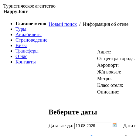
Туристическое агентство
Happy-tour
Главное меню
Новый поиск
/ Информация об отеле
Туры
Авиабилеты
Страноведение
Визы
Трансферы
Адрес:
О нас
От центра города:
Контакты
Аэропорт:
Ж/д вокзал:
Метро:
Класс отеля:
Описание:
Веберите даты
Дата заезда:
Дата в