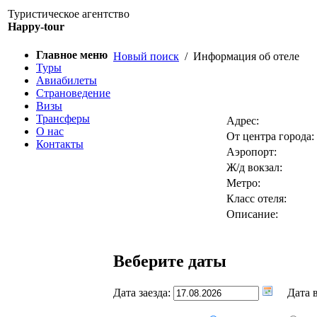
Туристическое агентство
Happy-tour
Главное меню
Новый поиск
/ Информация об отеле
Туры
Авиабилеты
Страноведение
Визы
Трансферы
Адрес:
О нас
От центра города:
Контакты
Аэропорт:
Ж/д вокзал:
Метро:
Класс отеля:
Описание:
Веберите даты
Дата заезда:
Дата в