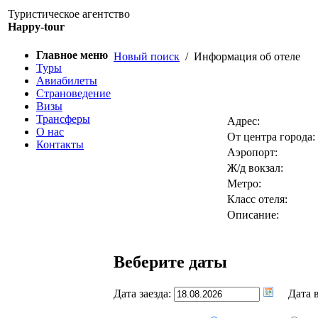
Туристическое агентство
Happy-tour
Главное меню
Новый поиск
/ Информация об отеле
Туры
Авиабилеты
Страноведение
Визы
Трансферы
Адрес:
О нас
От центра города:
Контакты
Аэропорт:
Ж/д вокзал:
Метро:
Класс отеля:
Описание:
Веберите даты
Дата заезда:
Дата в